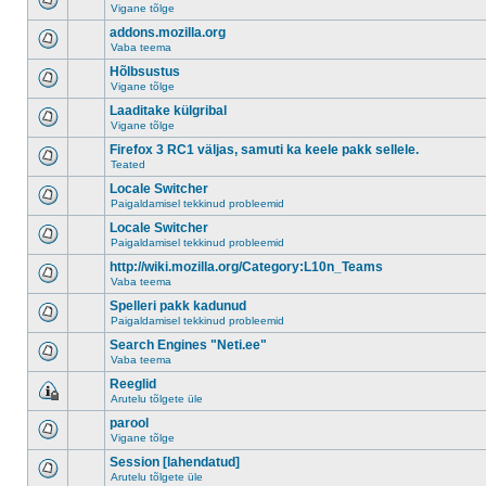
Vigane tõlge
addons.mozilla.org
Vaba teema
Hõlbsustus
Vigane tõlge
Laaditake külgribal
Vigane tõlge
Firefox 3 RC1 väljas, samuti ka keele pakk sellele.
Teated
Locale Switcher
Paigaldamisel tekkinud probleemid
Locale Switcher
Paigaldamisel tekkinud probleemid
http://wiki.mozilla.org/Category:L10n_Teams
Vaba teema
Spelleri pakk kadunud
Paigaldamisel tekkinud probleemid
Search Engines "Neti.ee"
Vaba teema
Reeglid
Arutelu tõlgete üle
parool
Vigane tõlge
Session [lahendatud]
Arutelu tõlgete üle