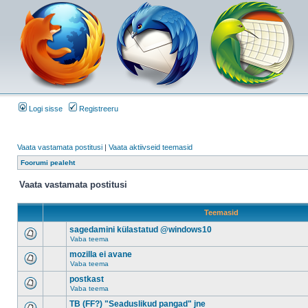
Logi sisse
Registreeru
Vaata vastamata postitusi
|
Vaata aktiivseid teemasid
Foorumi pealeht
Vaata vastamata postitusi
Teemasid
sagedamini külastatud @windows10
Vaba teema
mozilla ei avane
Vaba teema
postkast
Vaba teema
TB (FF?) "Seaduslikud pangad" jne