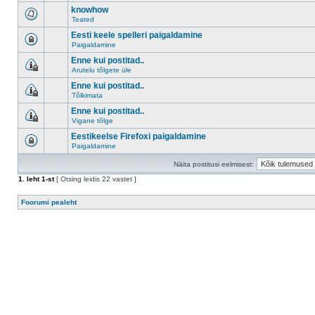
knowhow
Teated
Eesti keele spelleri paigaldamine
Paigaldamine
Enne kui postitad..
Arutelu tõlgete üle
Enne kui postitad..
Tõlkimata
Enne kui postitad..
Vigane tõlge
Eestikeelse Firefoxi paigaldamine
Paigaldamine
Näita postitusi eelmisest:
1
. leht
1
-st
[ Otsing leidis 22 vastet ]
Foorumi pealeht