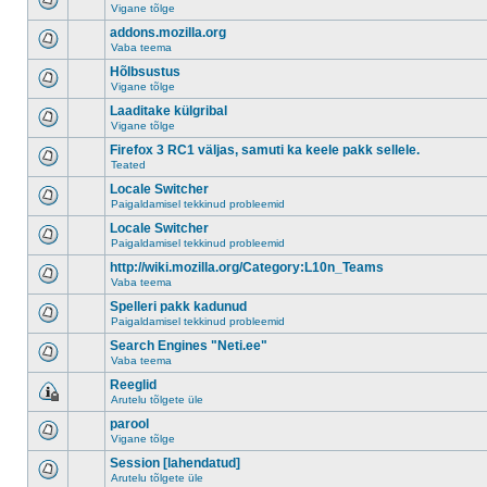
Vigane tõlge
addons.mozilla.org
Vaba teema
Hõlbsustus
Vigane tõlge
Laaditake külgribal
Vigane tõlge
Firefox 3 RC1 väljas, samuti ka keele pakk sellele.
Teated
Locale Switcher
Paigaldamisel tekkinud probleemid
Locale Switcher
Paigaldamisel tekkinud probleemid
http://wiki.mozilla.org/Category:L10n_Teams
Vaba teema
Spelleri pakk kadunud
Paigaldamisel tekkinud probleemid
Search Engines "Neti.ee"
Vaba teema
Reeglid
Arutelu tõlgete üle
parool
Vigane tõlge
Session [lahendatud]
Arutelu tõlgete üle