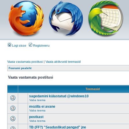
Logi sisse
Registreeru
Vaata vastamata postitusi
|
Vaata aktiivseid teemasid
Foorumi pealeht
Vaata vastamata postitusi
Teemasid
sagedamini külastatud @windows10
Vaba teema
mozilla ei avane
Vaba teema
postkast
Vaba teema
TB (FF?) "Seaduslikud pangad" jne