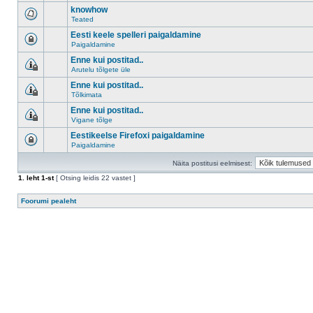
knowhow
Teated
Eesti keele spelleri paigaldamine
Paigaldamine
Enne kui postitad..
Arutelu tõlgete üle
Enne kui postitad..
Tõlkimata
Enne kui postitad..
Vigane tõlge
Eestikeelse Firefoxi paigaldamine
Paigaldamine
Näita postitusi eelmisest:
1
. leht
1
-st
[ Otsing leidis 22 vastet ]
Foorumi pealeht