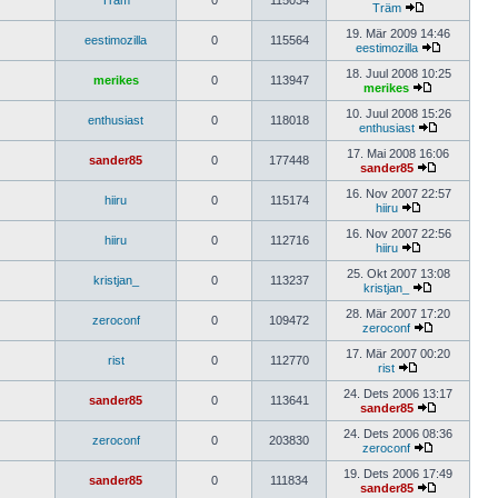
Träm
0
115034
Träm
19. Mär 2009 14:46
eestimozilla
0
115564
eestimozilla
18. Juul 2008 10:25
merikes
0
113947
merikes
10. Juul 2008 15:26
enthusiast
0
118018
enthusiast
17. Mai 2008 16:06
sander85
0
177448
sander85
16. Nov 2007 22:57
hiiru
0
115174
hiiru
16. Nov 2007 22:56
hiiru
0
112716
hiiru
25. Okt 2007 13:08
kristjan_
0
113237
kristjan_
28. Mär 2007 17:20
zeroconf
0
109472
zeroconf
17. Mär 2007 00:20
rist
0
112770
rist
24. Dets 2006 13:17
sander85
0
113641
sander85
24. Dets 2006 08:36
zeroconf
0
203830
zeroconf
19. Dets 2006 17:49
sander85
0
111834
sander85