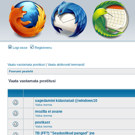
Logi sisse
Registreeru
Vaata vastamata postitusi
|
Vaata aktiivseid teemasid
Foorumi pealeht
Vaata vastamata postitusi
sagedamini külastatud @windows10
Vaba teema
mozilla ei avane
Vaba teema
postkast
Vaba teema
TB (FF?) "Seaduslikud pangad" jne