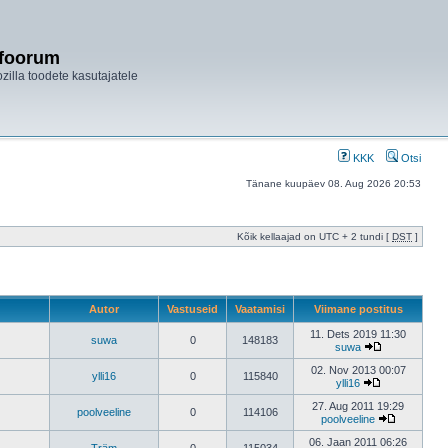
ifoorum
ozilla toodete kasutajatele
KKK
Otsi
Tänane kuupäev 08. Aug 2026 20:53
Kõik kellaajad on UTC + 2 tundi [
DST
]
Autor
Vastuseid
Vaatamisi
Viimane postitus
11. Dets 2019 11:30
suwa
0
148183
suwa
02. Nov 2013 00:07
ylli16
0
115840
ylli16
27. Aug 2011 19:29
poolveeline
0
114106
poolveeline
06. Jaan 2011 06:26