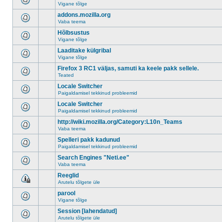
Vigane tõlge
addons.mozilla.org
Vaba teema
Hõlbsustus
Vigane tõlge
Laaditake külgribal
Vigane tõlge
Firefox 3 RC1 väljas, samuti ka keele pakk sellele.
Teated
Locale Switcher
Paigaldamisel tekkinud probleemid
Locale Switcher
Paigaldamisel tekkinud probleemid
http://wiki.mozilla.org/Category:L10n_Teams
Vaba teema
Spelleri pakk kadunud
Paigaldamisel tekkinud probleemid
Search Engines "Neti.ee"
Vaba teema
Reeglid
Arutelu tõlgete üle
parool
Vigane tõlge
Session [lahendatud]
Arutelu tõlgete üle