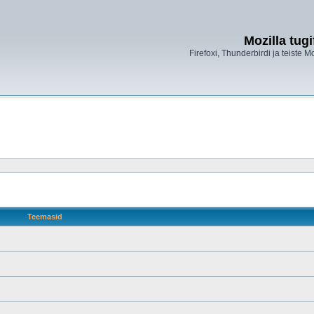
Mozilla tug
Firefoxi, Thunderbirdi ja teiste M
Teemasid