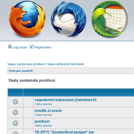
Logi sisse
Registreeru
Vaata vastamata postitusi
|
Vaata aktiivseid teemasid
Foorumi pealeht
Vaata vastamata postitusi
sagedamini külastatud @windows10
Vaba teema
mozilla ei avane
Vaba teema
postkast
Vaba teema
TB (FF?) "Seaduslikud pangad" jne