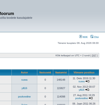
ifoorum
ozilla toodete kasutajatele
KKK
Otsi
Tänane kuupäev 06. Aug 2026 06:00
Kõik kellaajad on UTC + 2 tundi [
DST
]
Autor
Vastuseid
Vaatamisi
Viimane postitus
11. Dets 2019 11:30
suwa
0
148148
suwa
02. Nov 2013 00:07
ylli16
0
115827
ylli16
27. Aug 2011 19:29
poolveeline
0
114098
poolveeline
06. Jaan 2011 06:26