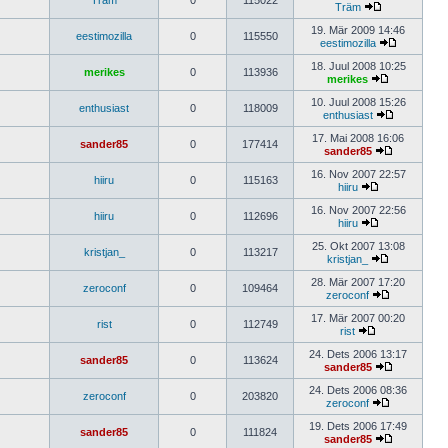
Träm
0
115022
Träm
19. Mär 2009 14:46
eestimozilla
0
115550
eestimozilla
18. Juul 2008 10:25
merikes
0
113936
merikes
10. Juul 2008 15:26
enthusiast
0
118009
enthusiast
17. Mai 2008 16:06
sander85
0
177414
sander85
16. Nov 2007 22:57
hiiru
0
115163
hiiru
16. Nov 2007 22:56
hiiru
0
112696
hiiru
25. Okt 2007 13:08
kristjan_
0
113217
kristjan_
28. Mär 2007 17:20
zeroconf
0
109464
zeroconf
17. Mär 2007 00:20
rist
0
112749
rist
24. Dets 2006 13:17
sander85
0
113624
sander85
24. Dets 2006 08:36
zeroconf
0
203820
zeroconf
19. Dets 2006 17:49
sander85
0
111824
sander85