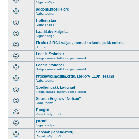
Vigane tõlge
addons.mozilla.org
Vaba teema
Hõlbsustus
Vigane tõlge
Laaditake külgribal
Vigane tõlge
Firefox 3 RC1 väljas, samuti ka keele pakk sellele.
Teated
Locale Switcher
Paigaldamisel tekkinud probleemid
Locale Switcher
Paigaldamisel tekkinud probleemid
http://wiki.mozilla.org/Category:L10n_Teams
Vaba teema
Spelleri pakk kadunud
Paigaldamisel tekkinud probleemid
Search Engines "Neti.ee"
Vaba teema
Reeglid
Arutelu tõlgete üle
parool
Vigane tõlge
Session [lahendatud]
Arutelu tõlgete üle