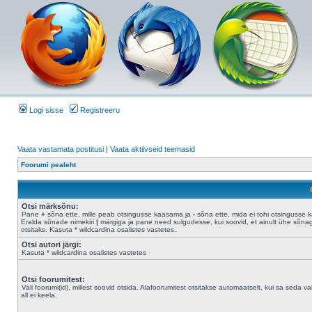
Logi sisse
Registreeru
Vaata vastamata postitusi
|
Vaata aktiivseid teemasid
Foorumi pealeht
Otsi märksõnu:
Pane
+
sõna ette, mille peab otsingusse kaasama ja
-
sõna ette, mida ei tohi otsingusse 
Eralda sõnade nimekiri
|
märgiga ja pane need sulgudesse, kui soovid, et ainult ühe sõna
otsitaks. Kasuta * wildcardina osalistes vastetes.
Otsi autori järgi:
Kasuta * wildcardina osalistes vastetes
Otsi foorumitest:
Vali foorumi(id), millest soovid otsida. Alafoorumitest otsitakse automaatselt, kui sa seda val
all ei keela.