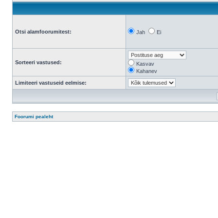
Otsi alamfoorumitest:
Jah
Ei
Sorteeri vastused:
Kasvav
Kahanev
Limiteeri vastuseid eelmise:
Foorumi pealeht