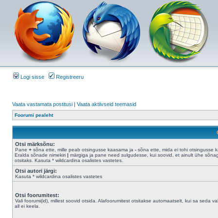
Logi sisse
Registreeru
Vaata vastamata postitusi
|
Vaata aktiivseid teemasid
Foorumi pealeht
Otsi märksõnu:
Pane
+
sõna ette, mille peab otsingusse kaasama ja
-
sõna ette, mida ei tohi otsingusse 
Eralda sõnade nimekiri
|
märgiga ja pane need sulgudesse, kui soovid, et ainult ühe sõna
otsitaks. Kasuta * wildcardina osalistes vastetes.
Otsi autori järgi:
Kasuta * wildcardina osalistes vastetes
Otsi foorumitest:
Vali foorumi(id), millest soovid otsida. Alafoorumitest otsitakse automaatselt, kui sa seda val
all ei keela.