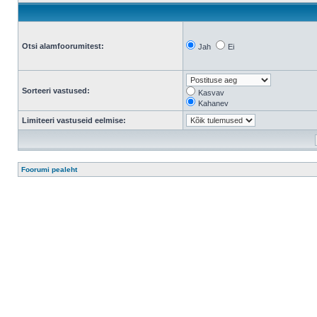
Otsi alamfoorumitest:
Jah
Ei
Sorteeri vastused:
Kasvav
Kahanev
Limiteeri vastuseid eelmise:
Foorumi pealeht