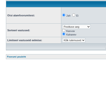
Otsi alamfoorumitest:
Jah
Ei
Sorteeri vastused:
Kasvav
Kahanev
Limiteeri vastuseid eelmise:
Foorumi pealeht