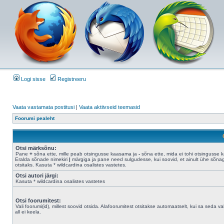
Logi sisse
Registreeru
Vaata vastamata postitusi
|
Vaata aktiivseid teemasid
Foorumi pealeht
Otsi märksõnu:
Pane
+
sõna ette, mille peab otsingusse kaasama ja
-
sõna ette, mida ei tohi otsingusse 
Eralda sõnade nimekiri
|
märgiga ja pane need sulgudesse, kui soovid, et ainult ühe sõna
otsitaks. Kasuta * wildcardina osalistes vastetes.
Otsi autori järgi:
Kasuta * wildcardina osalistes vastetes
Otsi foorumitest:
Vali foorumi(id), millest soovid otsida. Alafoorumitest otsitakse automaatselt, kui sa seda val
all ei keela.