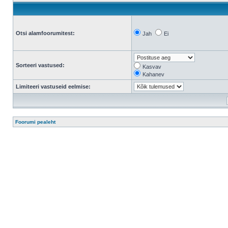
Otsi alamfoorumitest:
Jah
Ei
Sorteeri vastused:
Kasvav
Kahanev
Limiteeri vastuseid eelmise:
Foorumi pealeht