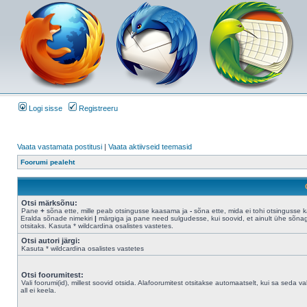
Logi sisse
Registreeru
Vaata vastamata postitusi
|
Vaata aktiivseid teemasid
Foorumi pealeht
Otsi märksõnu:
Pane
+
sõna ette, mille peab otsingusse kaasama ja
-
sõna ette, mida ei tohi otsingusse 
Eralda sõnade nimekiri
|
märgiga ja pane need sulgudesse, kui soovid, et ainult ühe sõna
otsitaks. Kasuta * wildcardina osalistes vastetes.
Otsi autori järgi:
Kasuta * wildcardina osalistes vastetes
Otsi foorumitest:
Vali foorumi(id), millest soovid otsida. Alafoorumitest otsitakse automaatselt, kui sa seda val
all ei keela.