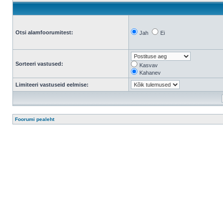
Otsi alamfoorumitest:
Jah
Ei
Sorteeri vastused:
Kasvav
Kahanev
Limiteeri vastuseid eelmise:
Foorumi pealeht