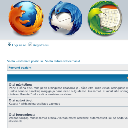
Logi sisse
Registreeru
Vaata vastamata postitusi
|
Vaata aktiivseid teemasid
Foorumi pealeht
Otsi märksõnu:
Pane
+
sõna ette, mille peab otsingusse kaasama ja
-
sõna ette, mida ei tohi otsingusse 
Eralda sõnade nimekiri
|
märgiga ja pane need sulgudesse, kui soovid, et ainult ühe sõna
otsitaks. Kasuta * wildcardina osalistes vastetes.
Otsi autori järgi:
Kasuta * wildcardina osalistes vastetes
Otsi foorumitest:
Vali foorumi(id), millest soovid otsida. Alafoorumitest otsitakse automaatselt, kui sa seda val
all ei keela.