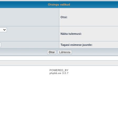
Otsingu valikud
Otsi:
Näita tulemusi:
Tagasi esimese juurde:
POWERED_BY
phpbb.ee 3.0.7