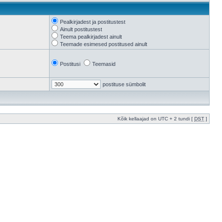
Pealkirjadest ja postitustest
Ainult postitustest
Teema pealkirjadest ainult
Teemade esimesed postitused ainult
Postitusi
Teemasid
postituse sümbolit
Kõik kellaajad on UTC + 2 tundi [
DST
]