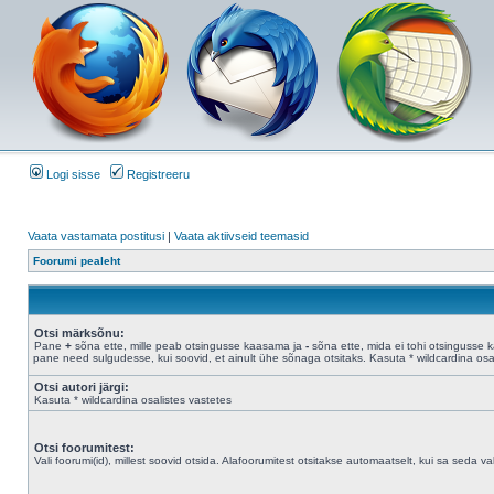
Logi sisse
Registreeru
Vaata vastamata postitusi
|
Vaata aktiivseid teemasid
Foorumi pealeht
Otsi märksõnu:
Pane
+
sõna ette, mille peab otsingusse kaasama ja
-
sõna ette, mida ei tohi otsingusse 
pane need sulgudesse, kui soovid, et ainult ühe sõnaga otsitaks. Kasuta * wildcardina osal
Otsi autori järgi:
Kasuta * wildcardina osalistes vastetes
Otsi foorumitest:
Vali foorumi(id), millest soovid otsida. Alafoorumitest otsitakse automaatselt, kui sa seda valik