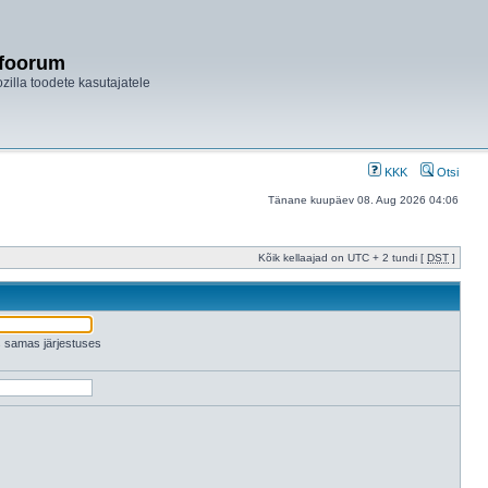
ifoorum
ozilla toodete kasutajatele
KKK
Otsi
Tänane kuupäev 08. Aug 2026 04:06
Kõik kellaajad on UTC + 2 tundi [
DST
]
es samas järjestuses