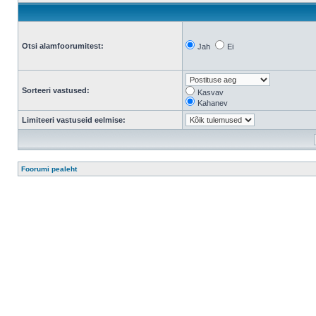
Otsi alamfoorumitest:
Jah
Ei
Sorteeri vastused:
Kasvav
Kahanev
Limiteeri vastuseid eelmise:
Foorumi pealeht