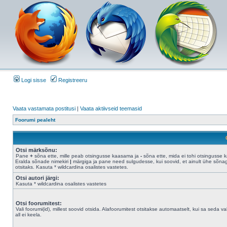
Logi sisse
Registreeru
Vaata vastamata postitusi
|
Vaata aktiivseid teemasid
Foorumi pealeht
Otsi märksõnu:
Pane
+
sõna ette, mille peab otsingusse kaasama ja
-
sõna ette, mida ei tohi otsingusse 
Eralda sõnade nimekiri
|
märgiga ja pane need sulgudesse, kui soovid, et ainult ühe sõna
otsitaks. Kasuta * wildcardina osalistes vastetes.
Otsi autori järgi:
Kasuta * wildcardina osalistes vastetes
Otsi foorumitest:
Vali foorumi(id), millest soovid otsida. Alafoorumitest otsitakse automaatselt, kui sa seda val
all ei keela.