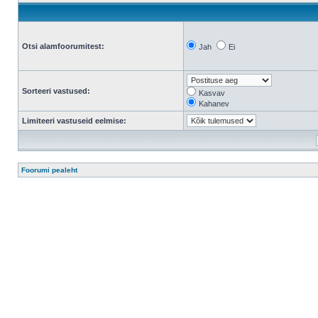
Otsi alamfoorumitest:
Jah
Ei
Sorteeri vastused:
Kasvav
Kahanev
Limiteeri vastuseid eelmise:
Foorumi pealeht