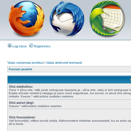
Logi sisse
Registreeru
Vaata vastamata postitusi
|
Vaata aktiivseid teemasid
Foorumi pealeht
Otsi märksõnu:
Pane
+
sõna ette, mille peab otsingusse kaasama ja
-
sõna ette, mida ei tohi otsingusse 
Eralda sõnade nimekiri
|
märgiga ja pane need sulgudesse, kui soovid, et ainult ühe sõna
otsitaks. Kasuta * wildcardina osalistes vastetes.
Otsi autori järgi:
Kasuta * wildcardina osalistes vastetes
Otsi foorumitest:
Vali foorumi(id), millest soovid otsida. Alafoorumitest otsitakse automaatselt, kui sa seda val
all ei keela.