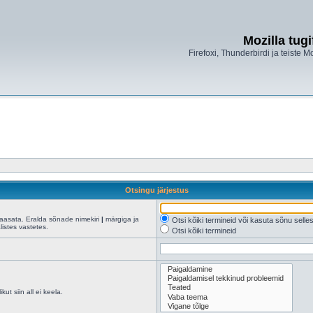
Mozilla tug
Firefoxi, Thunderbirdi ja teiste M
Otsingu järjestus
kaasata. Eralda sõnade nimekiri
|
märgiga ja
Otsi kõiki termineid või kasuta sõnu sell
istes vastetes.
Otsi kõiki termineid
ut siin all ei keela.