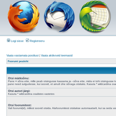
Logi sisse
Registreeru
Vaata vastamata postitusi
|
Vaata aktiivseid teemasid
Foorumi pealeht
Otsi märksõnu:
Pane
+
sõna ette, mille peab otsingusse kaasama ja
-
sõna ette, mida ei tohi otsingusse 
pane need sulgudesse, kui soovid, et ainult ühe sõnaga otsitaks. Kasuta * wildcardina osal
Otsi autori järgi:
Kasuta * wildcardina osalistes vastetes
Otsi foorumitest:
Vali foorumi(id), millest soovid otsida. Alafoorumitest otsitakse automaatselt, kui sa seda valik