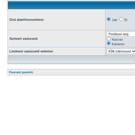
Otsi alamfoorumitest:
Jah
Ei
Sorteeri vastused:
Kasvav
Kahanev
Limiteeri vastuseid eelmise:
Foorumi pealeht