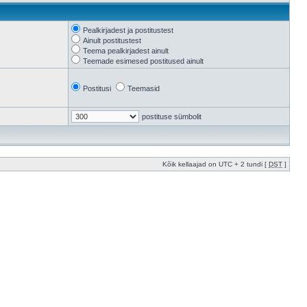
Pealkirjadest ja postitustest
Ainult postitustest
Teema pealkirjadest ainult
Teemade esimesed postitused ainult
Postitusi
Teemasid
postituse sümbolit
Kõik kellaajad on UTC + 2 tundi [
DST
]