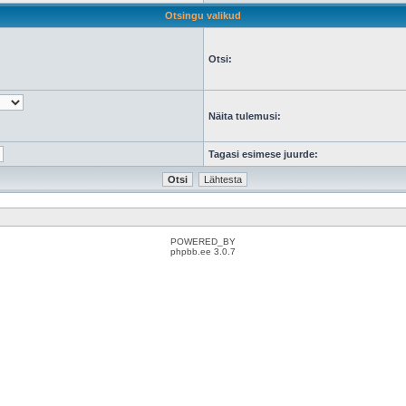
Otsingu valikud
Otsi:
Näita tulemusi:
Tagasi esimese juurde:
POWERED_BY
phpbb.ee 3.0.7