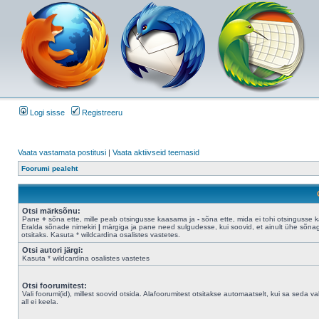
Logi sisse
Registreeru
Vaata vastamata postitusi
|
Vaata aktiivseid teemasid
Foorumi pealeht
Otsi märksõnu:
Pane
+
sõna ette, mille peab otsingusse kaasama ja
-
sõna ette, mida ei tohi otsingusse 
Eralda sõnade nimekiri
|
märgiga ja pane need sulgudesse, kui soovid, et ainult ühe sõna
otsitaks. Kasuta * wildcardina osalistes vastetes.
Otsi autori järgi:
Kasuta * wildcardina osalistes vastetes
Otsi foorumitest:
Vali foorumi(id), millest soovid otsida. Alafoorumitest otsitakse automaatselt, kui sa seda val
all ei keela.