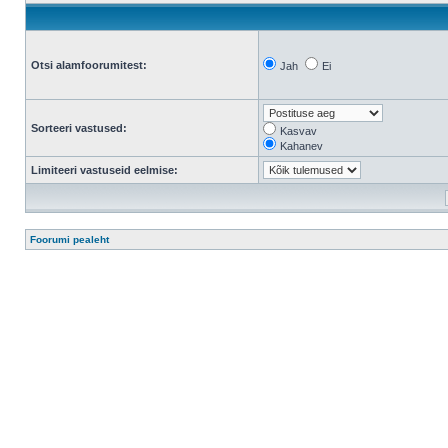
Otsi alamfoorumitest:
Jah
Ei
Sorteeri vastused:
Kasvav
Kahanev
Limiteeri vastuseid eelmise:
Foorumi pealeht