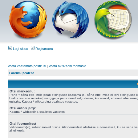
Logi sisse
Registreeru
Vaata vastamata postitusi
|
Vaata aktiivseid teemasid
Foorumi pealeht
Otsi märksõnu:
Pane
+
sõna ette, mille peab otsingusse kaasama ja
-
sõna ette, mida ei tohi otsingusse 
Eralda sõnade nimekiri
|
märgiga ja pane need sulgudesse, kui soovid, et ainult ühe sõna
otsitaks. Kasuta * wildcardina osalistes vastetes.
Otsi autori järgi:
Kasuta * wildcardina osalistes vastetes
Otsi foorumitest:
Vali foorumi(id), millest soovid otsida. Alafoorumitest otsitakse automaatselt, kui sa seda val
all ei keela.