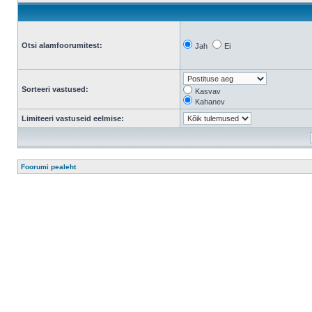
Otsi alamfoorumitest:
Jah
Ei
Sorteeri vastused:
Kasvav
Kahanev
Limiteeri vastuseid eelmise:
Foorumi pealeht