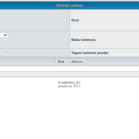
Otsingu valikud
Otsi:
Näita tulemusi:
Tagasi esimese juurde:
POWERED_BY
phpbb.ee 3.0.7