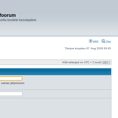
ifoorum
ozilla toodete kasutajatele
KKK
Otsi
Tänane kuupäev 07. Aug 2026 00:45
Kõik kellaajad on UTC + 2 tundi [
DST
]
es samas järjestuses