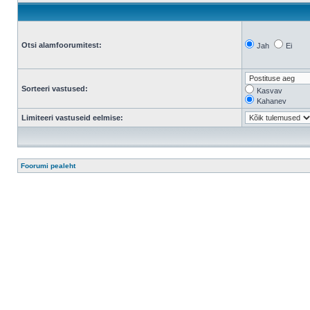
Otsi alamfoorumitest:
Jah
Ei
Sorteeri vastused:
Kasvav
Kahanev
Limiteeri vastuseid eelmise:
Foorumi pealeht