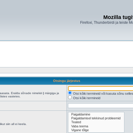
Mozilla tug
Firefoxi, Thunderbirdi ja teiste M
Otsingu järjestus
kaasata. Eralda sõnade nimekiri
|
märgiga ja
Otsi kõiki termineid või kasuta sõnu sell
istes vastetes.
Otsi kõiki termineid
ut siin all ei keela.