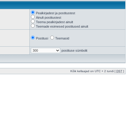
Pealkirjadest ja postitustest
Ainult postitustest
Teema pealkirjadest ainult
Teemade esimesed postitused ainult
Postitusi
Teemasid
postituse sümbolit
Kõik kellaajad on UTC + 2 tundi [
DST
]