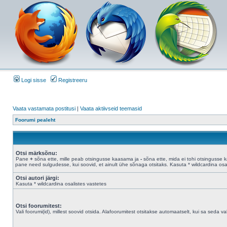
Logi sisse
Registreeru
Vaata vastamata postitusi
|
Vaata aktiivseid teemasid
Foorumi pealeht
Otsi märksõnu:
Pane
+
sõna ette, mille peab otsingusse kaasama ja
-
sõna ette, mida ei tohi otsingusse 
pane need sulgudesse, kui soovid, et ainult ühe sõnaga otsitaks. Kasuta * wildcardina osal
Otsi autori järgi:
Kasuta * wildcardina osalistes vastetes
Otsi foorumitest:
Vali foorumi(id), millest soovid otsida. Alafoorumitest otsitakse automaatselt, kui sa seda valik