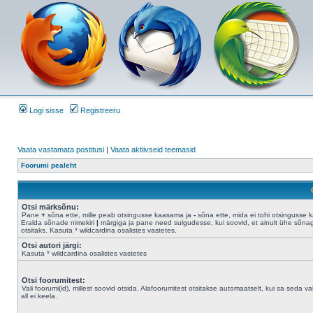
Logi sisse
Registreeru
Vaata vastamata postitusi
|
Vaata aktiivseid teemasid
Foorumi pealeht
Otsi märksõnu:
Pane
+
sõna ette, mille peab otsingusse kaasama ja
-
sõna ette, mida ei tohi otsingusse 
Eralda sõnade nimekiri
|
märgiga ja pane need sulgudesse, kui soovid, et ainult ühe sõna
otsitaks. Kasuta * wildcardina osalistes vastetes.
Otsi autori järgi:
Kasuta * wildcardina osalistes vastetes
Otsi foorumitest:
Vali foorumi(id), millest soovid otsida. Alafoorumitest otsitakse automaatselt, kui sa seda val
all ei keela.