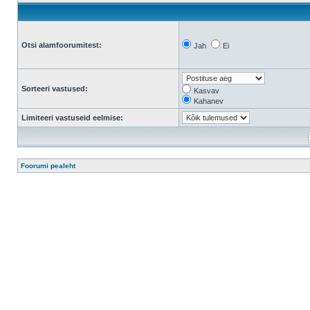
Otsi alamfoorumitest:
Jah
Ei
Sorteeri vastused:
Kasvav
Kahanev
Limiteeri vastuseid eelmise:
Foorumi pealeht