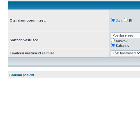
Otsi alamfoorumitest:
Jah
Ei
Sorteeri vastused:
Kasvav
Kahanev
Limiteeri vastuseid eelmise:
Foorumi pealeht