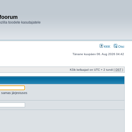
ifoorum
ozilla toodete kasutajatele
KKK
Otsi
Tänane kuupäev 06. Aug 2026 04:42
Kõik kellaajad on UTC + 2 tundi [
DST
]
es samas järjestuses