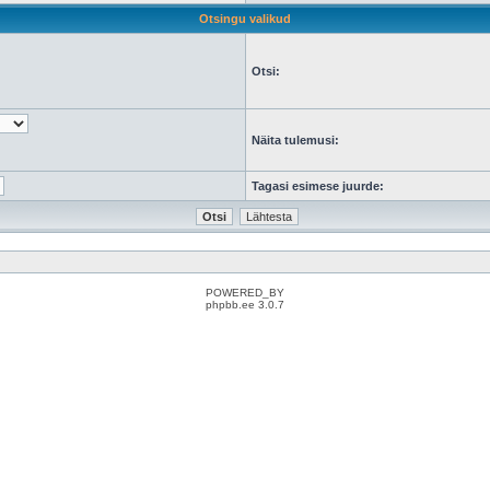
Otsingu valikud
Otsi:
Näita tulemusi:
Tagasi esimese juurde:
POWERED_BY
phpbb.ee 3.0.7