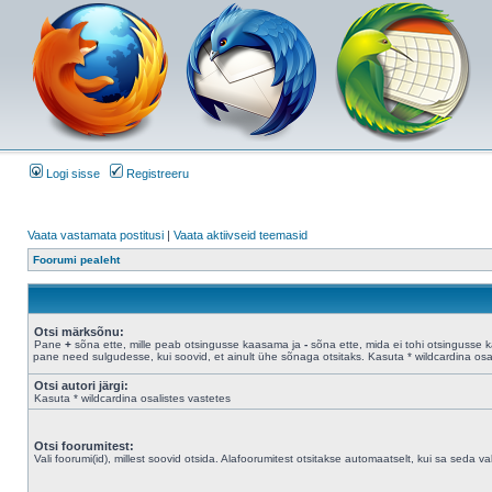
Logi sisse
Registreeru
Vaata vastamata postitusi
|
Vaata aktiivseid teemasid
Foorumi pealeht
Otsi märksõnu:
Pane
+
sõna ette, mille peab otsingusse kaasama ja
-
sõna ette, mida ei tohi otsingusse 
pane need sulgudesse, kui soovid, et ainult ühe sõnaga otsitaks. Kasuta * wildcardina osal
Otsi autori järgi:
Kasuta * wildcardina osalistes vastetes
Otsi foorumitest:
Vali foorumi(id), millest soovid otsida. Alafoorumitest otsitakse automaatselt, kui sa seda valik