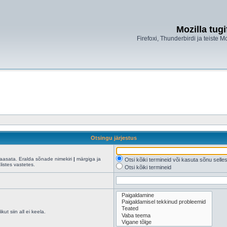
Mozilla tug
Firefoxi, Thunderbirdi ja teiste M
Otsingu järjestus
kaasata. Eralda sõnade nimekiri
|
märgiga ja
Otsi kõiki termineid või kasuta sõnu sell
istes vastetes.
Otsi kõiki termineid
ut siin all ei keela.