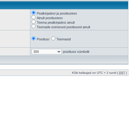
Pealkirjadest ja postitustest
Ainult postitustest
Teema pealkirjadest ainult
Teemade esimesed postitused ainult
Postitusi
Teemasid
postituse sümbolit
Kõik kellaajad on UTC + 2 tundi [
DST
]