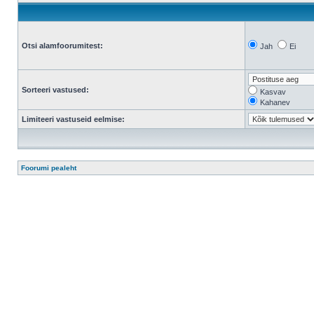
Otsi alamfoorumitest:
Jah
Ei
Sorteeri vastused:
Kasvav
Kahanev
Limiteeri vastuseid eelmise:
Foorumi pealeht