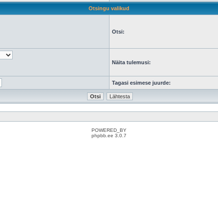
Otsingu valikud
Otsi:
Näita tulemusi:
Tagasi esimese juurde:
POWERED_BY
phpbb.ee 3.0.7