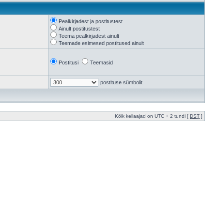
Pealkirjadest ja postitustest
Ainult postitustest
Teema pealkirjadest ainult
Teemade esimesed postitused ainult
Postitusi
Teemasid
postituse sümbolit
Kõik kellaajad on UTC + 2 tundi [
DST
]