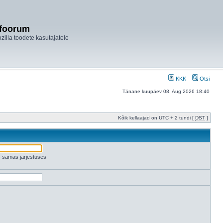
ifoorum
ozilla toodete kasutajatele
KKK
Otsi
Tänane kuupäev 08. Aug 2026 18:40
Kõik kellaajad on UTC + 2 tundi [
DST
]
es samas järjestuses