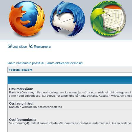
Logi sisse
Registreeru
Vaata vastamata postitusi
|
Vaata aktiivseid teemasid
Foorumi pealeht
Otsi märksõnu:
Pane
+
sõna ette, mille peab otsingusse kaasama ja
-
sõna ette, mida ei tohi otsingusse 
pane need sulgudesse, kui soovid, et ainult ühe sõnaga otsitaks. Kasuta * wildcardina osal
Otsi autori järgi:
Kasuta * wildcardina osalistes vastetes
Otsi foorumitest:
Vali foorumi(id), millest soovid otsida. Alafoorumitest otsitakse automaatselt, kui sa seda valik