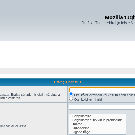
Mozilla tug
Firefoxi, Thunderbirdi ja teiste M
Otsingu järjestus
kaasata. Eralda sõnade nimekiri
|
märgiga ja
Otsi kõiki termineid või kasuta sõnu sell
istes vastetes.
Otsi kõiki termineid
ut siin all ei keela.