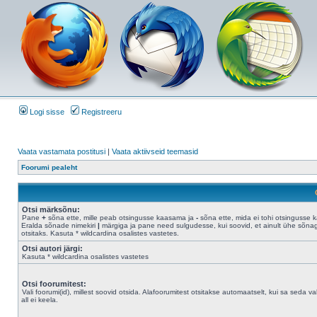
Logi sisse
Registreeru
Vaata vastamata postitusi
|
Vaata aktiivseid teemasid
Foorumi pealeht
Otsi märksõnu:
Pane
+
sõna ette, mille peab otsingusse kaasama ja
-
sõna ette, mida ei tohi otsingusse 
Eralda sõnade nimekiri
|
märgiga ja pane need sulgudesse, kui soovid, et ainult ühe sõna
otsitaks. Kasuta * wildcardina osalistes vastetes.
Otsi autori järgi:
Kasuta * wildcardina osalistes vastetes
Otsi foorumitest:
Vali foorumi(id), millest soovid otsida. Alafoorumitest otsitakse automaatselt, kui sa seda val
all ei keela.