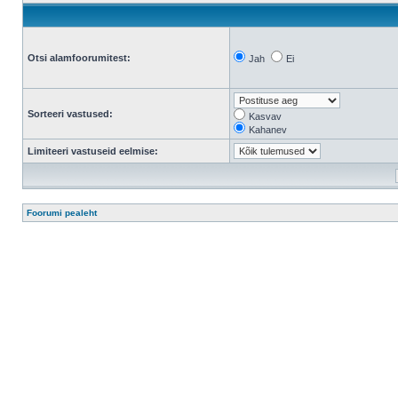
Otsi alamfoorumitest:
Jah
Ei
Sorteeri vastused:
Kasvav
Kahanev
Limiteeri vastuseid eelmise:
Foorumi pealeht