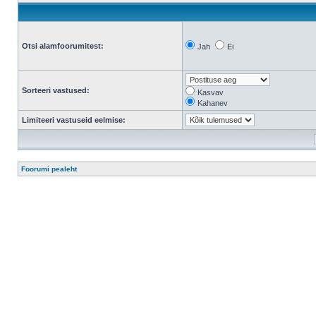
Otsi alamfoorumitest:
Jah
Ei
Sorteeri vastused:
Kasvav
Kahanev
Limiteeri vastuseid eelmise:
Foorumi pealeht