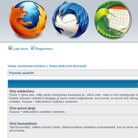
Logi sisse
Registreeru
Vaata vastamata postitusi
|
Vaata aktiivseid teemasid
Foorumi pealeht
Otsi märksõnu:
Pane
+
sõna ette, mille peab otsingusse kaasama ja
-
sõna ette, mida ei tohi otsingusse 
Eralda sõnade nimekiri
|
märgiga ja pane need sulgudesse, kui soovid, et ainult ühe sõna
otsitaks. Kasuta * wildcardina osalistes vastetes.
Otsi autori järgi:
Kasuta * wildcardina osalistes vastetes
Otsi foorumitest:
Vali foorumi(id), millest soovid otsida. Alafoorumitest otsitakse automaatselt, kui sa seda val
all ei keela.