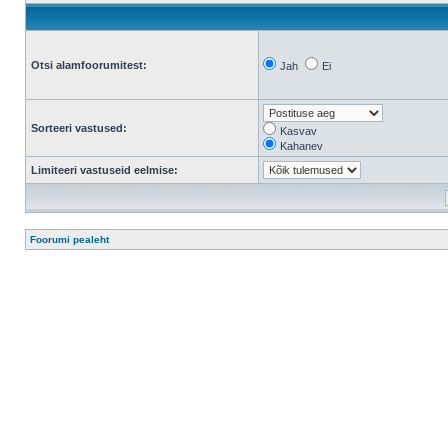
Otsi alamfoorumitest:
Jah
Ei
Sorteeri vastused:
Kasvav
Kahanev
Limiteeri vastuseid eelmise:
Foorumi pealeht