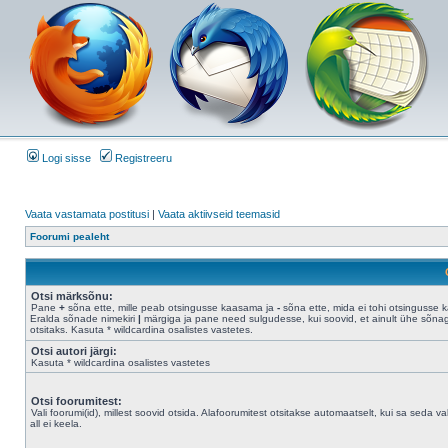
Logi sisse
Registreeru
Vaata vastamata postitusi
|
Vaata aktiivseid teemasid
Foorumi pealeht
Otsi märksõnu:
Pane
+
sõna ette, mille peab otsingusse kaasama ja
-
sõna ette, mida ei tohi otsingusse 
Eralda sõnade nimekiri
|
märgiga ja pane need sulgudesse, kui soovid, et ainult ühe sõna
otsitaks. Kasuta * wildcardina osalistes vastetes.
Otsi autori järgi:
Kasuta * wildcardina osalistes vastetes
Otsi foorumitest:
Vali foorumi(id), millest soovid otsida. Alafoorumitest otsitakse automaatselt, kui sa seda val
all ei keela.