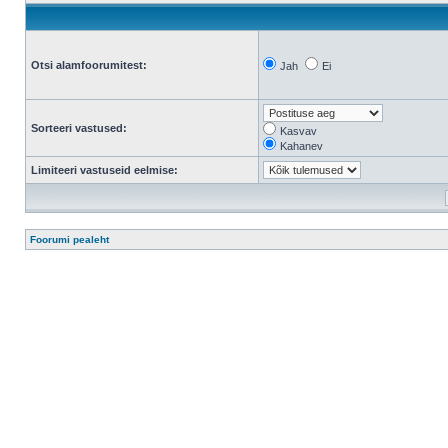
Otsi alamfoorumitest:
Jah
Ei
Sorteeri vastused:
Kasvav
Kahanev
Limiteeri vastuseid eelmise:
Foorumi pealeht