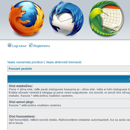
Logi sisse
Registreeru
Vaata vastamata postitusi
|
Vaata aktiivseid teemasid
Foorumi pealeht
Otsi märksõnu:
Pane
+
sõna ette, mille peab otsingusse kaasama ja
-
sõna ette, mida ei tohi otsingusse 
Eralda sõnade nimekiri
|
märgiga ja pane need sulgudesse, kui soovid, et ainult ühe sõna
otsitaks. Kasuta * wildcardina osalistes vastetes.
Otsi autori järgi:
Kasuta * wildcardina osalistes vastetes
Otsi foorumitest:
Vali foorumi(id), millest soovid otsida. Alafoorumitest otsitakse automaatselt, kui sa seda val
all ei keela.