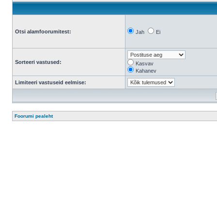
Otsi alamfoorumitest:
Jah
Ei
Sorteeri vastused:
Kasvav
Kahanev
Limiteeri vastuseid eelmise:
Foorumi pealeht