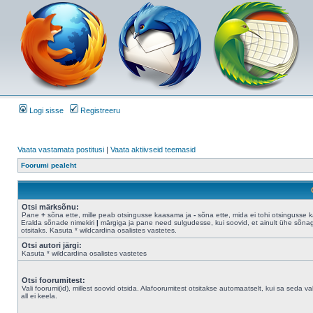
Logi sisse
Registreeru
Vaata vastamata postitusi
|
Vaata aktiivseid teemasid
Foorumi pealeht
Otsi märksõnu:
Pane
+
sõna ette, mille peab otsingusse kaasama ja
-
sõna ette, mida ei tohi otsingusse 
Eralda sõnade nimekiri
|
märgiga ja pane need sulgudesse, kui soovid, et ainult ühe sõna
otsitaks. Kasuta * wildcardina osalistes vastetes.
Otsi autori järgi:
Kasuta * wildcardina osalistes vastetes
Otsi foorumitest:
Vali foorumi(id), millest soovid otsida. Alafoorumitest otsitakse automaatselt, kui sa seda val
all ei keela.