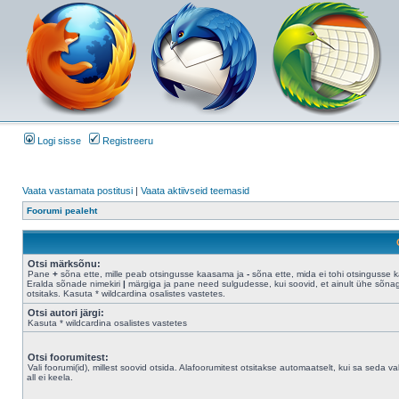
Logi sisse
Registreeru
Vaata vastamata postitusi
|
Vaata aktiivseid teemasid
Foorumi pealeht
Otsi märksõnu:
Pane
+
sõna ette, mille peab otsingusse kaasama ja
-
sõna ette, mida ei tohi otsingusse 
Eralda sõnade nimekiri
|
märgiga ja pane need sulgudesse, kui soovid, et ainult ühe sõna
otsitaks. Kasuta * wildcardina osalistes vastetes.
Otsi autori järgi:
Kasuta * wildcardina osalistes vastetes
Otsi foorumitest:
Vali foorumi(id), millest soovid otsida. Alafoorumitest otsitakse automaatselt, kui sa seda val
all ei keela.