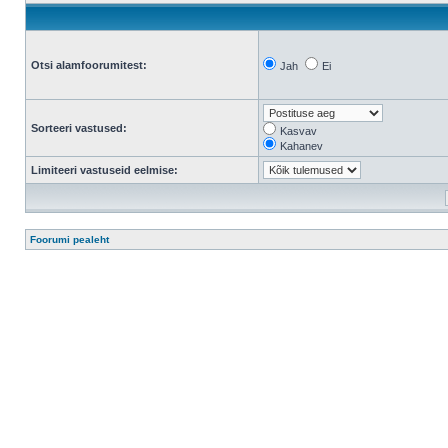
Otsi alamfoorumitest:
Jah
Ei
Sorteeri vastused:
Kasvav
Kahanev
Limiteeri vastuseid eelmise:
Foorumi pealeht