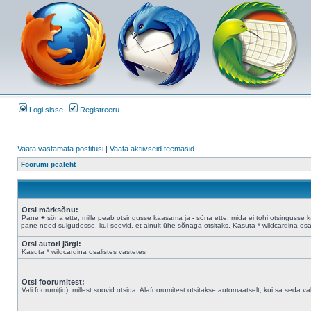
Logi sisse
Registreeru
Vaata vastamata postitusi
|
Vaata aktiivseid teemasid
Foorumi pealeht
Otsi märksõnu:
Pane
+
sõna ette, mille peab otsingusse kaasama ja
-
sõna ette, mida ei tohi otsingusse 
pane need sulgudesse, kui soovid, et ainult ühe sõnaga otsitaks. Kasuta * wildcardina osal
Otsi autori järgi:
Kasuta * wildcardina osalistes vastetes
Otsi foorumitest:
Vali foorumi(id), millest soovid otsida. Alafoorumitest otsitakse automaatselt, kui sa seda valik