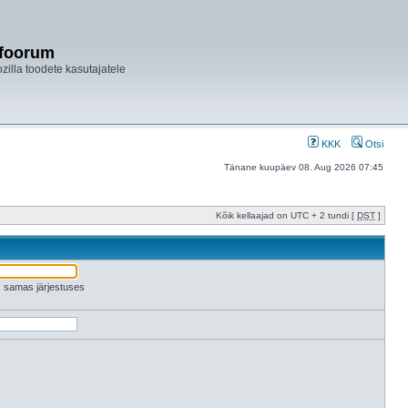
ifoorum
ozilla toodete kasutajatele
KKK
Otsi
Tänane kuupäev 08. Aug 2026 07:45
Kõik kellaajad on UTC + 2 tundi [
DST
]
es samas järjestuses