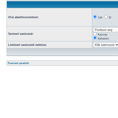
Otsi alamfoorumitest:
Jah
Ei
Sorteeri vastused:
Kasvav
Kahanev
Limiteeri vastuseid eelmise:
Foorumi pealeht