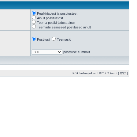
Pealkirjadest ja postitustest
Ainult postitustest
Teema pealkirjadest ainult
Teemade esimesed postitused ainult
Postitusi
Teemasid
postituse sümbolit
Kõik kellaajad on UTC + 2 tundi [
DST
]