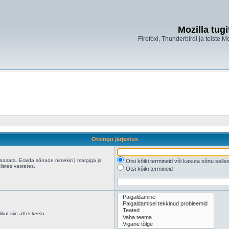
Mozilla tug
Firefoxi, Thunderbirdi ja teiste M
Otsingu järjestus
kaasata. Eralda sõnade nimekiri
|
märgiga ja
Otsi kõiki termineid või kasuta sõnu sell
istes vastetes.
Otsi kõiki termineid
ut siin all ei keela.