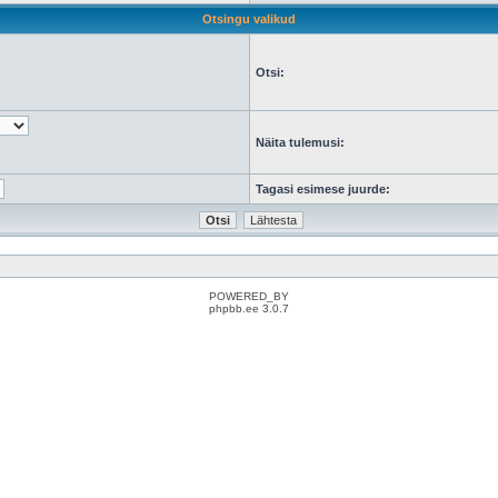
Otsingu valikud
Otsi:
Näita tulemusi:
Tagasi esimese juurde:
POWERED_BY
phpbb.ee 3.0.7