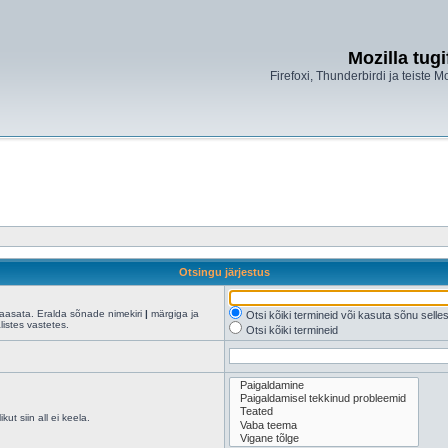
Mozilla tug
Firefoxi, Thunderbirdi ja teiste M
Otsingu järjestus
kaasata. Eralda sõnade nimekiri
|
märgiga ja
Otsi kõiki termineid või kasuta sõnu sell
istes vastetes.
Otsi kõiki termineid
ut siin all ei keela.