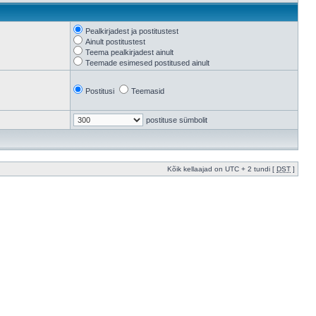
Pealkirjadest ja postitustest
Ainult postitustest
Teema pealkirjadest ainult
Teemade esimesed postitused ainult
Postitusi
Teemasid
postituse sümbolit
Kõik kellaajad on UTC + 2 tundi [
DST
]