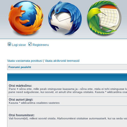
Logi sisse
Registreeru
Vaata vastamata postitusi
|
Vaata aktiivseid teemasid
Foorumi pealeht
Otsi märksõnu:
Pane
+
sõna ette, mille peab otsingusse kaasama ja
-
sõna ette, mida ei tohi otsingusse 
pane need sulgudesse, kui soovid, et ainult ühe sõnaga otsitaks. Kasuta * wildcardina osal
Otsi autori järgi:
Kasuta * wildcardina osalistes vastetes
Otsi foorumitest:
Vali foorumi(id), millest soovid otsida. Alafoorumitest otsitakse automaatselt, kui sa seda valik