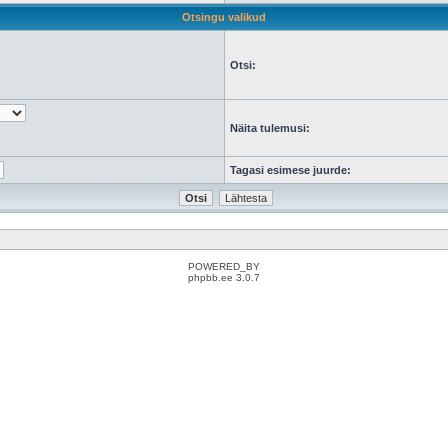
Otsingu valikud
Otsi:
Näita tulemusi:
Tagasi esimese juurde:
POWERED_BY
phpbb.ee 3.0.7