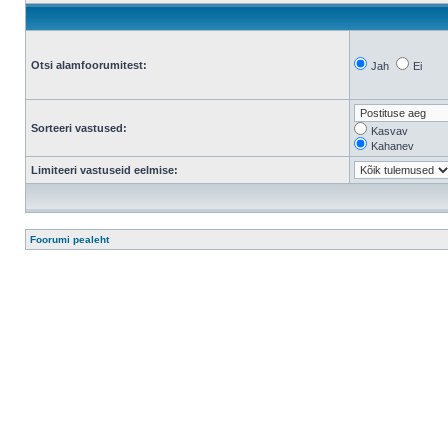
Otsi alamfoorumitest:
Jah
Ei
Sorteeri vastused:
Kasvav
Kahanev
Limiteeri vastuseid eelmise:
Foorumi pealeht