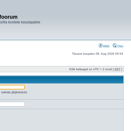
ifoorum
ozilla toodete kasutajatele
KKK
Otsi
Tänane kuupäev 06. Aug 2026 05:54
Kõik kellaajad on UTC + 2 tundi [
DST
]
es samas järjestuses