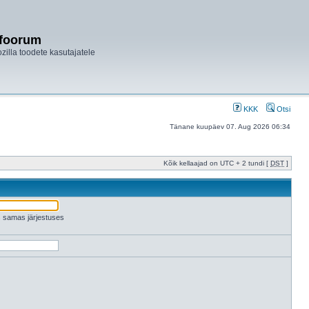
ifoorum
ozilla toodete kasutajatele
KKK
Otsi
Tänane kuupäev 07. Aug 2026 06:34
Kõik kellaajad on UTC + 2 tundi [
DST
]
es samas järjestuses