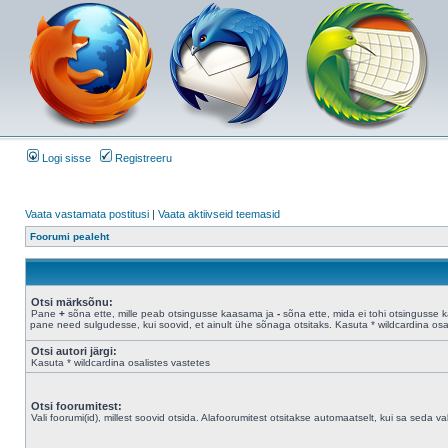
Logi sisse
Registreeru
Vaata vastamata postitusi
|
Vaata aktiivseid teemasid
Foorumi pealeht
Otsi märksõnu:
Pane
+
sõna ette, mille peab otsingusse kaasama ja
-
sõna ette, mida ei tohi otsingusse 
pane need sulgudesse, kui soovid, et ainult ühe sõnaga otsitaks. Kasuta * wildcardina osal
Otsi autori järgi:
Kasuta * wildcardina osalistes vastetes
Otsi foorumitest:
Vali foorumi(id), millest soovid otsida. Alafoorumitest otsitakse automaatselt, kui sa seda valik