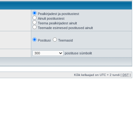
Pealkirjadest ja postitustest
Ainult postitustest
Teema pealkirjadest ainult
Teemade esimesed postitused ainult
Postitusi
Teemasid
postituse sümbolit
Kõik kellaajad on UTC + 2 tundi [
DST
]