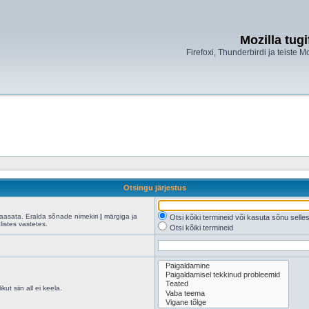
Mozilla tug
Firefoxi, Thunderbirdi ja teiste M
Otsingu järjestus
kaasata. Eralda sõnade nimekiri
|
märgiga ja
Otsi kõiki termineid või kasuta sõnu sell
istes vastetes.
Otsi kõiki termineid
ut siin all ei keela.