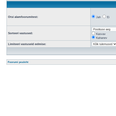
Otsi alamfoorumitest:
Jah
Ei
Sorteeri vastused:
Kasvav
Kahanev
Limiteeri vastuseid eelmise:
Foorumi pealeht