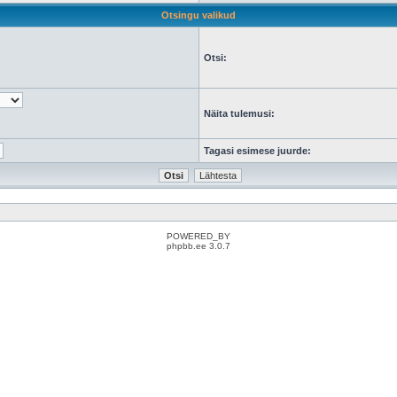
Otsingu valikud
Otsi:
Näita tulemusi:
Tagasi esimese juurde:
POWERED_BY
phpbb.ee 3.0.7