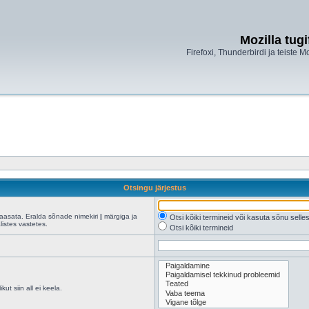
Mozilla tug
Firefoxi, Thunderbirdi ja teiste M
Otsingu järjestus
kaasata. Eralda sõnade nimekiri
|
märgiga ja
Otsi kõiki termineid või kasuta sõnu sell
istes vastetes.
Otsi kõiki termineid
ut siin all ei keela.