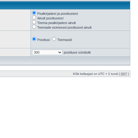
Pealkirjadest ja postitustest
Ainult postitustest
Teema pealkirjadest ainult
Teemade esimesed postitused ainult
Postitusi
Teemasid
postituse sümbolit
Kõik kellaajad on UTC + 2 tundi [
DST
]