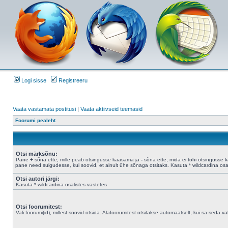
Logi sisse
Registreeru
Vaata vastamata postitusi
|
Vaata aktiivseid teemasid
Foorumi pealeht
Otsi märksõnu:
Pane
+
sõna ette, mille peab otsingusse kaasama ja
-
sõna ette, mida ei tohi otsingusse 
pane need sulgudesse, kui soovid, et ainult ühe sõnaga otsitaks. Kasuta * wildcardina osal
Otsi autori järgi:
Kasuta * wildcardina osalistes vastetes
Otsi foorumitest:
Vali foorumi(id), millest soovid otsida. Alafoorumitest otsitakse automaatselt, kui sa seda valik