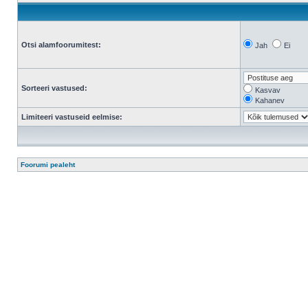
Otsi alamfoorumitest:
Jah
Ei
Sorteeri vastused:
Kasvav
Kahanev
Limiteeri vastuseid eelmise:
Foorumi pealeht