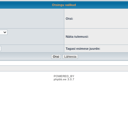
Otsingu valikud
Otsi:
Näita tulemusi:
Tagasi esimese juurde:
POWERED_BY
phpbb.ee 3.0.7