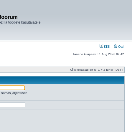
ifoorum
ozilla toodete kasutajatele
KKK
Otsi
Tänane kuupäev 07. Aug 2026 09:42
Kõik kellaajad on UTC + 2 tundi [
DST
]
es samas järjestuses