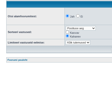
Otsi alamfoorumitest:
Jah
Ei
Sorteeri vastused:
Kasvav
Kahanev
Limiteeri vastuseid eelmise:
Foorumi pealeht