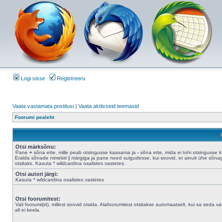
Logi sisse
Registreeru
Vaata vastamata postitusi
|
Vaata aktiivseid teemasid
Foorumi pealeht
Otsi märksõnu:
Pane
+
sõna ette, mille peab otsingusse kaasama ja
-
sõna ette, mida ei tohi otsingusse 
Eralda sõnade nimekiri
|
märgiga ja pane need sulgudesse, kui soovid, et ainult ühe sõna
otsitaks. Kasuta * wildcardina osalistes vastetes.
Otsi autori järgi:
Kasuta * wildcardina osalistes vastetes
Otsi foorumitest:
Vali foorumi(id), millest soovid otsida. Alafoorumitest otsitakse automaatselt, kui sa seda val
all ei keela.