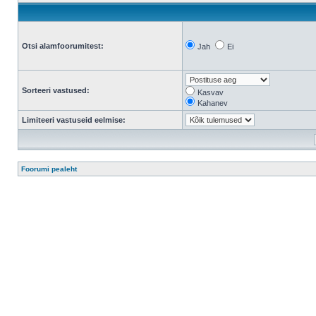
Otsi alamfoorumitest:
Jah
Ei
Sorteeri vastused:
Kasvav
Kahanev
Limiteeri vastuseid eelmise:
Foorumi pealeht