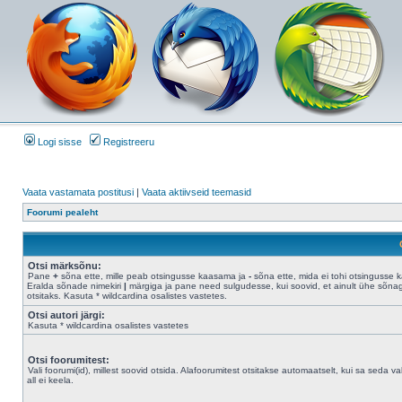
Logi sisse
Registreeru
Vaata vastamata postitusi
|
Vaata aktiivseid teemasid
Foorumi pealeht
Otsi märksõnu:
Pane
+
sõna ette, mille peab otsingusse kaasama ja
-
sõna ette, mida ei tohi otsingusse 
Eralda sõnade nimekiri
|
märgiga ja pane need sulgudesse, kui soovid, et ainult ühe sõna
otsitaks. Kasuta * wildcardina osalistes vastetes.
Otsi autori järgi:
Kasuta * wildcardina osalistes vastetes
Otsi foorumitest:
Vali foorumi(id), millest soovid otsida. Alafoorumitest otsitakse automaatselt, kui sa seda val
all ei keela.