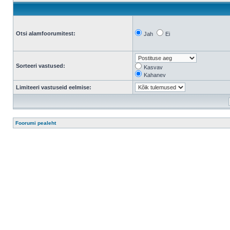
Otsi alamfoorumitest:
Jah
Ei
Sorteeri vastused:
Kasvav
Kahanev
Limiteeri vastuseid eelmise:
Foorumi pealeht