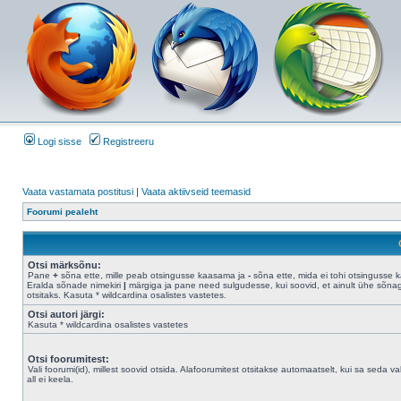
Logi sisse
Registreeru
Vaata vastamata postitusi
|
Vaata aktiivseid teemasid
Foorumi pealeht
Otsi märksõnu:
Pane
+
sõna ette, mille peab otsingusse kaasama ja
-
sõna ette, mida ei tohi otsingusse 
Eralda sõnade nimekiri
|
märgiga ja pane need sulgudesse, kui soovid, et ainult ühe sõna
otsitaks. Kasuta * wildcardina osalistes vastetes.
Otsi autori järgi:
Kasuta * wildcardina osalistes vastetes
Otsi foorumitest:
Vali foorumi(id), millest soovid otsida. Alafoorumitest otsitakse automaatselt, kui sa seda val
all ei keela.