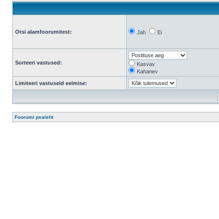
Otsi alamfoorumitest:
Jah
Ei
Sorteeri vastused:
Kasvav
Kahanev
Limiteeri vastuseid eelmise:
Foorumi pealeht