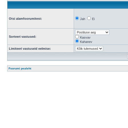
Otsi alamfoorumitest:
Jah
Ei
Sorteeri vastused:
Kasvav
Kahanev
Limiteeri vastuseid eelmise:
Foorumi pealeht