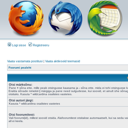
Logi sisse
Registreeru
Vaata vastamata postitusi
|
Vaata aktiivseid teemasid
Foorumi pealeht
Otsi märksõnu:
Pane
+
sõna ette, mille peab otsingusse kaasama ja
-
sõna ette, mida ei tohi otsingusse 
Eralda sõnade nimekiri
|
märgiga ja pane need sulgudesse, kui soovid, et ainult ühe sõna
otsitaks. Kasuta * wildcardina osalistes vastetes.
Otsi autori järgi:
Kasuta * wildcardina osalistes vastetes
Otsi foorumitest:
Vali foorumi(id), millest soovid otsida. Alafoorumitest otsitakse automaatselt, kui sa seda val
all ei keela.