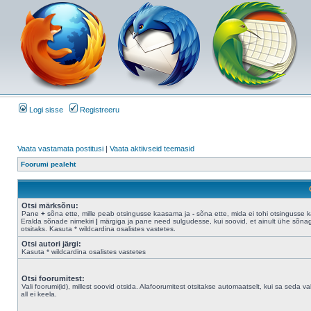
Logi sisse
Registreeru
Vaata vastamata postitusi
|
Vaata aktiivseid teemasid
Foorumi pealeht
Otsi märksõnu:
Pane
+
sõna ette, mille peab otsingusse kaasama ja
-
sõna ette, mida ei tohi otsingusse 
Eralda sõnade nimekiri
|
märgiga ja pane need sulgudesse, kui soovid, et ainult ühe sõna
otsitaks. Kasuta * wildcardina osalistes vastetes.
Otsi autori järgi:
Kasuta * wildcardina osalistes vastetes
Otsi foorumitest:
Vali foorumi(id), millest soovid otsida. Alafoorumitest otsitakse automaatselt, kui sa seda val
all ei keela.