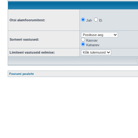
Otsi alamfoorumitest:
Jah
Ei
Sorteeri vastused:
Kasvav
Kahanev
Limiteeri vastuseid eelmise:
Foorumi pealeht