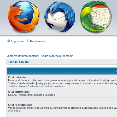
Logi sisse
Registreeru
Vaata vastamata postitusi
|
Vaata aktiivseid teemasid
Foorumi pealeht
Otsi märksõnu:
Pane
+
sõna ette, mille peab otsingusse kaasama ja
-
sõna ette, mida ei tohi otsingusse 
Eralda sõnade nimekiri
|
märgiga ja pane need sulgudesse, kui soovid, et ainult ühe sõna
otsitaks. Kasuta * wildcardina osalistes vastetes.
Otsi autori järgi:
Kasuta * wildcardina osalistes vastetes
Otsi foorumitest:
Vali foorumi(id), millest soovid otsida. Alafoorumitest otsitakse automaatselt, kui sa seda val
all ei keela.