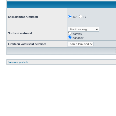
Otsi alamfoorumitest:
Jah
Ei
Sorteeri vastused:
Kasvav
Kahanev
Limiteeri vastuseid eelmise:
Foorumi pealeht