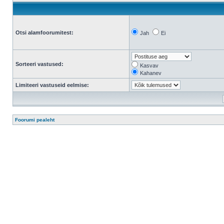
Otsi alamfoorumitest:
Jah
Ei
Sorteeri vastused:
Kasvav
Kahanev
Limiteeri vastuseid eelmise:
Foorumi pealeht