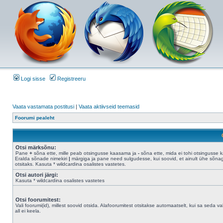
Logi sisse
Registreeru
Vaata vastamata postitusi
|
Vaata aktiivseid teemasid
Foorumi pealeht
Otsi märksõnu:
Pane
+
sõna ette, mille peab otsingusse kaasama ja
-
sõna ette, mida ei tohi otsingusse 
Eralda sõnade nimekiri
|
märgiga ja pane need sulgudesse, kui soovid, et ainult ühe sõna
otsitaks. Kasuta * wildcardina osalistes vastetes.
Otsi autori järgi:
Kasuta * wildcardina osalistes vastetes
Otsi foorumitest:
Vali foorumi(id), millest soovid otsida. Alafoorumitest otsitakse automaatselt, kui sa seda val
all ei keela.