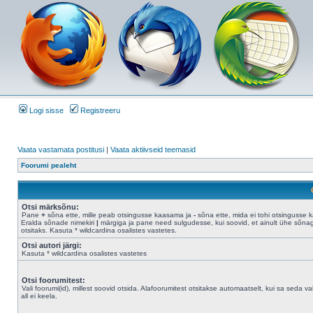
Logi sisse
Registreeru
Vaata vastamata postitusi
|
Vaata aktiivseid teemasid
Foorumi pealeht
Otsi märksõnu:
Pane
+
sõna ette, mille peab otsingusse kaasama ja
-
sõna ette, mida ei tohi otsingusse 
Eralda sõnade nimekiri
|
märgiga ja pane need sulgudesse, kui soovid, et ainult ühe sõna
otsitaks. Kasuta * wildcardina osalistes vastetes.
Otsi autori järgi:
Kasuta * wildcardina osalistes vastetes
Otsi foorumitest:
Vali foorumi(id), millest soovid otsida. Alafoorumitest otsitakse automaatselt, kui sa seda val
all ei keela.