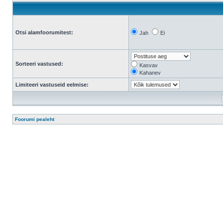
Otsi alamfoorumitest:
Jah
Ei
Sorteeri vastused:
Kasvav
Kahanev
Limiteeri vastuseid eelmise:
Foorumi pealeht