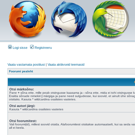
Logi sisse
Registreeru
Vaata vastamata postitusi
|
Vaata aktiivseid teemasid
Foorumi pealeht
Otsi märksõnu:
Pane
+
sõna ette, mille peab otsingusse kaasama ja
-
sõna ette, mida ei tohi otsingusse 
Eralda sõnade nimekiri
|
märgiga ja pane need sulgudesse, kui soovid, et ainult ühe sõna
otsitaks. Kasuta * wildcardina osalistes vastetes.
Otsi autori järgi:
Kasuta * wildcardina osalistes vastetes
Otsi foorumitest:
Vali foorumi(id), millest soovid otsida. Alafoorumitest otsitakse automaatselt, kui sa seda val
all ei keela.