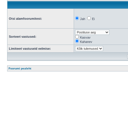
Otsi alamfoorumitest:
Jah
Ei
Sorteeri vastused:
Kasvav
Kahanev
Limiteeri vastuseid eelmise:
Foorumi pealeht