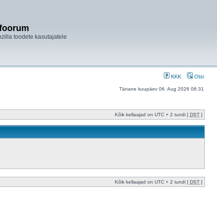
ifoorum
ozilla toodete kasutajatele
KKK
Otsi
Tänane kuupäev 06. Aug 2026 06:31
Kõik kellaajad on UTC + 2 tundi [
DST
]
Kõik kellaajad on UTC + 2 tundi [
DST
]