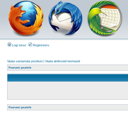
Logi sisse
Registreeru
Vaata vastamata postitusi
|
Vaata aktiivseid teemasid
Foorumi pealeht
Foorumi pealeht