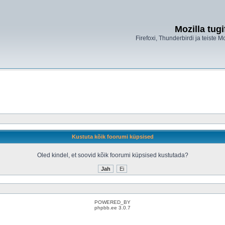
Mozilla tug
Firefoxi, Thunderbirdi ja teiste M
Kustuta kõik foorumi küpsised
Oled kindel, et soovid kõik foorumi küpsised kustutada?
POWERED_BY
phpbb.ee 3.0.7