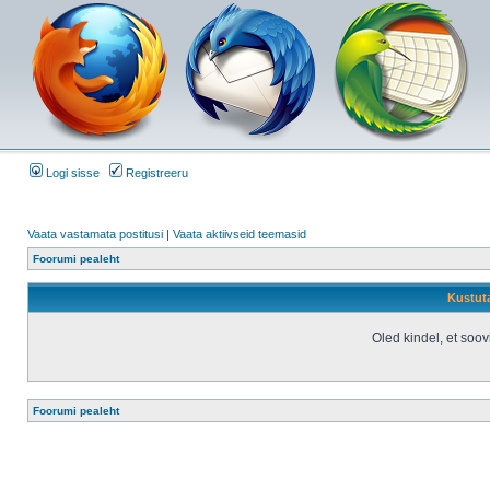
Logi sisse
Registreeru
Vaata vastamata postitusi
|
Vaata aktiivseid teemasid
Foorumi pealeht
Kustuta
Oled kindel, et soo
Foorumi pealeht