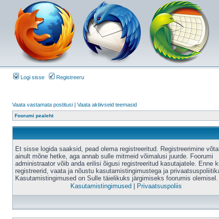
Logi sisse
Registreeru
Vaata vastamata postitusi
|
Vaata aktiivseid teemasid
Foorumi pealeht
Et sisse logida saaksid, pead olema registreeritud. Registreerimine võt
ainult mõne hetke, aga annab sulle mitmeid võimalusi juurde. Foorumi
administraator võib anda erilisi õigusi registreeritud kasutajatele. Enne k
registreerid, vaata ja nõustu kasutamistingimustega ja privaatsuspoliitik
Kasutamistingimused on Sulle täielikuks järgimiseks foorumis olemisel.
Kasutamistingimused
|
Privaatsuspoliis