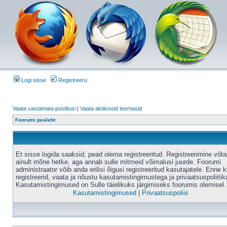
Logi sisse
Registreeru
Vaata vastamata postitusi
|
Vaata aktiivseid teemasid
Foorumi pealeht
Et sisse logida saaksid, pead olema registreeritud. Registreerimine võt
ainult mõne hetke, aga annab sulle mitmeid võimalusi juurde. Foorumi
administraator võib anda erilisi õigusi registreeritud kasutajatele. Enne k
registreerid, vaata ja nõustu kasutamistingimustega ja privaatsuspoliitik
Kasutamistingimused on Sulle täielikuks järgimiseks foorumis olemisel.
Kasutamistingimused
|
Privaatsuspoliis