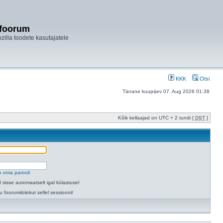
ifoorum
ozilla toodete kasutajatele
KKK
Otsi
Tänane kuupäev 07. Aug 2026 01:38
Kõik kellaajad on UTC + 2 tundi [
DST
]
n oma parooli
 sisse automaatselt igal külastusel
u foorumilolekut sellel sessioonil