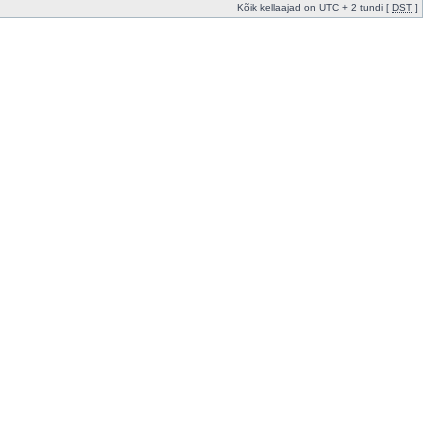
Kõik kellaajad on UTC + 2 tundi [
DST
]