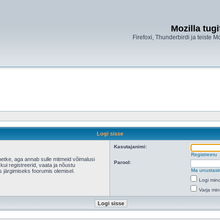
Mozilla tug
Firefoxi, Thunderbirdi ja teiste M
Logi sisse
Kasutajanimi:
Registreeru
hetke, aga annab sulle mitmeid võimalusi
Parool:
 kui registreerid, vaata ja nõustu
Ma unustasi
s järgimiseks foorumis olemisel.
Logi mind
Varja min