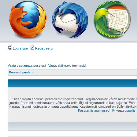
Logi sisse
Registreeru
Vaata vastamata postitusi
|
Vaata aktiivseid teemasid
Foorumi pealeht
Et sisse logida saaksid, pead olema registreeritud. Registreerimine võtab ainult mõne 
juurde. Foorumi administraator võib anda erilisi õigusi registreeritud kasutajatele. Enne
kasutamistingimustega ja privaatsuspoliitikaga. Kasutamistingimused on Sulle täielikuk
Kasutamistingimused
|
Privaatsuspoliis