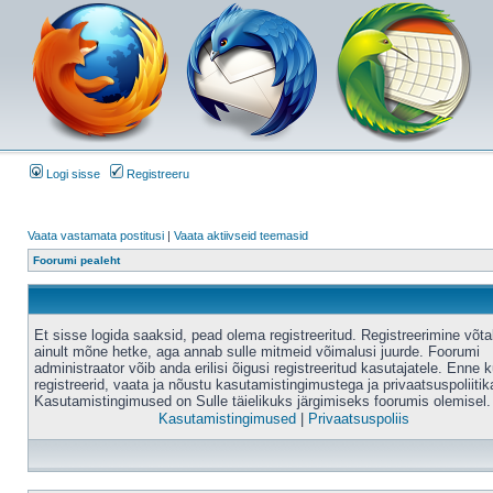
Logi sisse
Registreeru
Vaata vastamata postitusi
|
Vaata aktiivseid teemasid
Foorumi pealeht
Et sisse logida saaksid, pead olema registreeritud. Registreerimine võt
ainult mõne hetke, aga annab sulle mitmeid võimalusi juurde. Foorumi
administraator võib anda erilisi õigusi registreeritud kasutajatele. Enne k
registreerid, vaata ja nõustu kasutamistingimustega ja privaatsuspoliitik
Kasutamistingimused on Sulle täielikuks järgimiseks foorumis olemisel.
Kasutamistingimused
|
Privaatsuspoliis