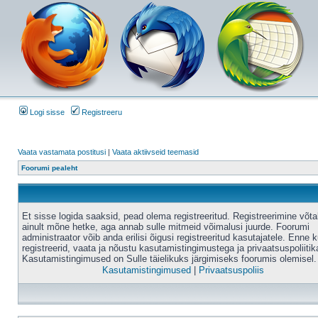
Logi sisse
Registreeru
Vaata vastamata postitusi
|
Vaata aktiivseid teemasid
Foorumi pealeht
Et sisse logida saaksid, pead olema registreeritud. Registreerimine võt
ainult mõne hetke, aga annab sulle mitmeid võimalusi juurde. Foorumi
administraator võib anda erilisi õigusi registreeritud kasutajatele. Enne k
registreerid, vaata ja nõustu kasutamistingimustega ja privaatsuspoliitik
Kasutamistingimused on Sulle täielikuks järgimiseks foorumis olemisel.
Kasutamistingimused
|
Privaatsuspoliis