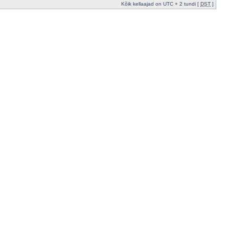
Kõik kellaajad on UTC + 2 tundi [
DST
]