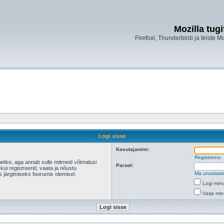
Mozilla tug
Firefoxi, Thunderbirdi ja teiste M
Logi sisse
Kasutajanimi:
Registreeru
hetke, aga annab sulle mitmeid võimalusi
Parool:
 kui registreerid, vaata ja nõustu
Ma unustasi
s järgimiseks foorumis olemisel.
Logi mind
Varja min