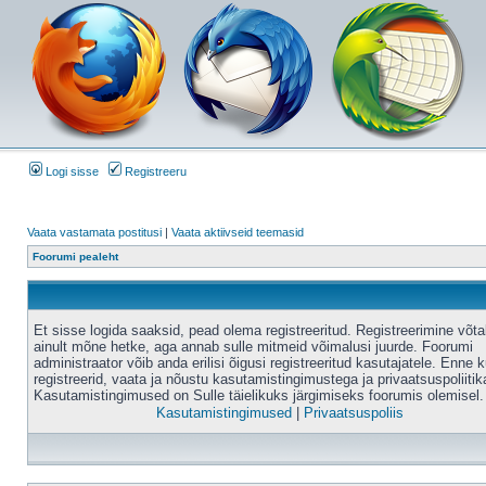
Logi sisse
Registreeru
Vaata vastamata postitusi
|
Vaata aktiivseid teemasid
Foorumi pealeht
Et sisse logida saaksid, pead olema registreeritud. Registreerimine võt
ainult mõne hetke, aga annab sulle mitmeid võimalusi juurde. Foorumi
administraator võib anda erilisi õigusi registreeritud kasutajatele. Enne k
registreerid, vaata ja nõustu kasutamistingimustega ja privaatsuspoliitik
Kasutamistingimused on Sulle täielikuks järgimiseks foorumis olemisel.
Kasutamistingimused
|
Privaatsuspoliis