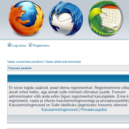
Logi sisse
Registreeru
Vaata vastamata postitusi
|
Vaata aktiivseid teemasid
Foorumi pealeht
Et sisse logida saaksid, pead olema registreeritud. Registreerimine võt
ainult mõne hetke, aga annab sulle mitmeid võimalusi juurde. Foorumi
administraator võib anda erilisi õigusi registreeritud kasutajatele. Enne k
registreerid, vaata ja nõustu kasutamistingimustega ja privaatsuspoliitik
Kasutamistingimused on Sulle täielikuks järgimiseks foorumis olemisel.
Kasutamistingimused
|
Privaatsuspoliis