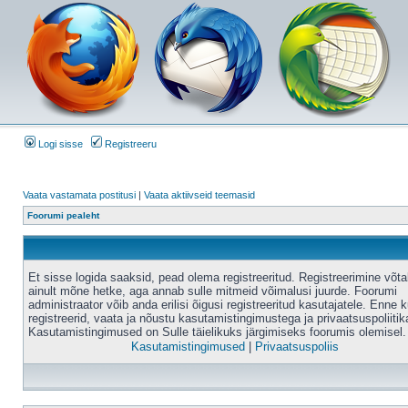
Logi sisse
Registreeru
Vaata vastamata postitusi
|
Vaata aktiivseid teemasid
Foorumi pealeht
Et sisse logida saaksid, pead olema registreeritud. Registreerimine võt
ainult mõne hetke, aga annab sulle mitmeid võimalusi juurde. Foorumi
administraator võib anda erilisi õigusi registreeritud kasutajatele. Enne k
registreerid, vaata ja nõustu kasutamistingimustega ja privaatsuspoliitik
Kasutamistingimused on Sulle täielikuks järgimiseks foorumis olemisel.
Kasutamistingimused
|
Privaatsuspoliis